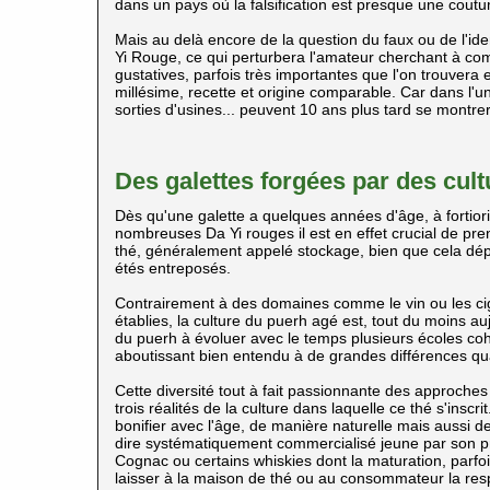
dans un pays où la falsification est presque une cout
Mais au delà encore de la question du faux ou de l'iden
Yi Rouge, ce qui perturbera l'amateur cherchant à co
gustatives, parfois très importantes que l'on trouver
millésime, recette et origine comparable. Car dans l'
sorties d'usines... peuvent 10 ans plus tard se montr
Des galettes forgées par des cult
Dès qu'une galette a quelques années d'âge, à fortiori
nombreuses Da Yi rouges il est en effet crucial de pr
thé, généralement appelé stockage, bien que cela dépa
étés entreposés.
Contrairement à des domaines comme le vin ou les cig
établies, la culture du puerh
agé est, tout du moins auj
du puerh
à évoluer avec le temps plusieurs écoles coh
aboutissant bien entendu à de grandes différences qu
Cette diversité tout à fait passionnante des approche
trois réalités de la culture dans laquelle ce thé s'inscri
bonifier avec l'âge, de manière naturelle mais aussi 
dire systématiquement commercialisé jeune par son prod
Cognac ou certains whiskies dont la maturation, parfois
laisser à la maison de thé ou au consommateur la res