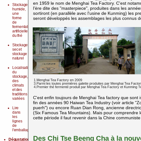
en 1959 le nom de Menghai Tea Factory. C'est notammen
Stockage
l'ère dite des "masterpiece", produites dans les année
humide,
sortiront (en parallèle avec l'usine de Kunming) les p
une
forme
seront développés les assemblages les plus connus de
de
fermentation
artificielle
du thé
Stockage
sec et
stockage
naturel
Localisation
du
stockage,
1.Menghai Tea Factory en 2009
des
3.Parmi les toutes premières galette produites par Menghai Tea Facto
climats
4.Premier thé fermenté produit par Menghai Tea Factory et Kunming 
et des
traditions
C'est enfin toujours de Menghai Tea factory que sont 
variées
fin des années 90 Haiwan Tea Industry (voir article "
puerh") ou encore Ruan Dian Rong, ancienne directri
Lire
dans
(Six Famous Tea Mountains). Mais pour comprendre le
les
cette période il faut revenir dans la Chine communist
lignes
de
l'emballage...
Des Chi Tse Beeng Cha à la nouve
Dégustation