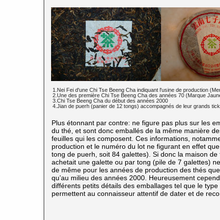
1.Nei Fei d'une Chi Tse Beeng Cha indiquant l'usine de production (M
2.Une des première Chi Tse Beeng Cha des années 70 (Marque Jaun
3.Chi Tse Beeng Cha du début des années 2000
4.Jian de puerh
(panier de 12 tongs) accompagnés de leur grands tick
Plus étonnant par contre: ne figure pas plus sur les e
du thé, et sont donc emballés de la même manière d
feuilles qui les composent. Ces informations, notammen
production et le numéro du lot ne figurant en effet qu
tong de puerh, soit 84 galettes). Si donc la maison de 
achetait une galette ou par tong (pile de 7 galettes) n
de même pour les années de production des thés que l
qu’au milieu des années 2000. Heureusement cependan
différents petits détails des emballages tel que le type 
permettent au connaisseur attentif de dater et de reco