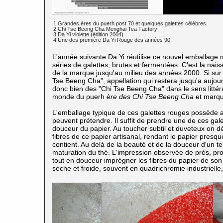
1.Grandes ères du puerh
post 70 et quelques galettes célèbres
2.Chi Tse Beeng Cha Menghai Tea Factory
3.Da Yi violette (édition 2004)
4.Une des première Da Yi Rouge des années 90
L'année suivante Da Yi réutilise ce nouvel emballage
séries de galettes, brutes et fermentées. C'est la na
de la marque jusqu'au milieu des années 2000. Si su
Tse Beeng Cha", appellation qui restera jusqu'a aujou
donc bien des "Chi Tse Beeng Cha" dans le sens littéra
monde du puerh
ère des Chi Tse Beeng Cha
et marque
L'emballage typique de ces galettes rouges possède 
peuvent prétendre. Il suffit de prendre une de ces gal
douceur du papier. Au toucher subtil et duveteux on dé
fibres de ce papier artisanal, rendant le papier presqu
contient. Au delà de la beauté et de la douceur d'un te
maturation du thé. L'impression observée de près, profo
tout en douceur imprégner les fibres du papier de so
sèche et froide, souvent en quadrichromie industriel