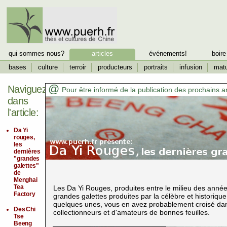
qui sommes nous?
articles
événements!
boire
bases
culture
terroir
producteurs
portraits
infusion
matu
@
Naviguez
Pour être informé de la publication des prochains a
dans
l'article:
Da Yi
rouges,
les
dernières
"grandes
galettes"
de
Menghai
Tea
Les Da Yi Rouges, produites entre le milieu des année
Factory
grandes galettes produites par la célèbre et histori
quelques unes, vous en avez probablement croisé dans
Des Chi
collectionneurs et d'amateurs de bonnes feuilles.
Tse
Beeng