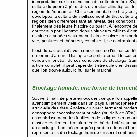
interprétation sur les conditions de cette dernière. S'a
culture du puerh
âgé, et des diversités climatiques de
région du Yunnan, en Chine continentale, le thé y es
développé la culture du vieillissement du thé, culture 
régions bien différentes tant au niveau des condition
finalement très jeune histoire du puerh. A l'encontre d
entretenus par l'homme depuis plusieurs milliers d'ann
dizaines d'années seulement. Loin de suivre un standa
vue, postures et théories y cohabitent, se confrontant 
Il est donc crucial d'avoir conscience de l'influence d
en terme d'arôme. Bien que ce soit rarement le cas e
vendu en fonction de ses conditions de stockage. Sans 
article complet, il peut cependant être utile d'en dess
que l'on trouve aujourd'hui sur le marché.
Stockage humide, une forme de fermentat
Souvent mal interprété en occident ce que l'on appel
ayant simplement vieilli dans un pays à l'atmosphère 
artificielle des thés. Ancêtre du puerh
fermenté moderne
atmosphère excessivement humide (au delà de 85%) d'
assombrissement des feuilles et de la liqueur et un 
ainsi de réellement transformer le thé de l'intérieur, 
au stockage. Les thés marqués par des odeurs d'humid
représentatifs du stockage humide en soi et sont ai