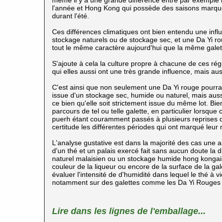
même il y a une grande différence entre par exemple la
l'année et Hong Kong qui possède des saisons marqué
durant l'été.
Ces différences climatiques ont bien entendu une influ
stockage naturels ou de stockage sec, et une Da Yi r
tout le même caractère aujourd'hui que la même galet
S'ajoute à cela la culture propre à chacune de ces rég
qui elles aussi ont une très grande influence, mais au
C'est ainsi que non seulement une Da Yi rouge pourra
issue d'un stockage sec, humide ou naturel, mais auss
ce bien qu'elle soit strictement issue du même lot. Bie
parcours de tel ou telle galette, en particulier lorsque 
puerh
étant couramment passés à plusieurs reprises de
certitude les différentes périodes qui ont marqué leur 
L'analyse gustative est dans la majorité des cas une ai
d'un thé et un palais exercé fait sans aucun doute la
naturel malaisien ou un stockage humide hong kongais.
couleur de la liqueur ou encore de la surface de la gal
évaluer l'intensité de d'humidité dans lequel le thé à v
notamment sur des galettes comme les Da Yi Rouges es
Lire dans les lignes de l'emballage...