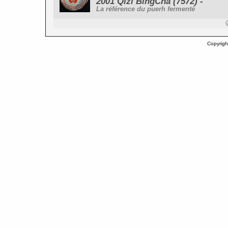
2001 Qizi BingCha (7572) -
La référence du puerh fermenté
Copyrigh