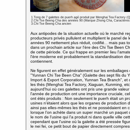
1.Tong de 7 galettes de puerh
agé produit par Menghai Tea Factory (Q
2.Chi Tse Beeng Cha des années 90 (Marque Zhong Cha, Caractères T
3.Chi Tse Beeng Cha ancien
Aux antipodes de la situation actuelle où le marché reg
producteurs privés pullulent et multiplient le panel de
années 90 nettement plus réduit, codifié... mais pas to
dans un prochain article sur l'ère des Chi Tse Been 
de cette période. Ce qui frappe en premier lieu l'am
l'ère moderne est probablement la standardisation des 
contiennent.
Ne figurent en effet généralement sur les emballages d
"Yunnan Chi Tse Been Cha" (Galette des sept fils du 
Import & Export Corporation, Yunnan Tea Branch", et c
les thés (Menghai Tea Factory, Xiaguan, Kunming, etc)
aujourd'hui où ces galettes ont pris une grande valeur
l'année de production ont une importance cruciale, ce
ont étés produits : Non seulement le puerh
était un p
usines n'étaient alors que les organes de production 
ainsi pas elles-mêmes les thés et ne possédaient en
lorsque l’on achète dans un super marché un paquet d
le nom de l'usine qui l'a produit ni dans quelle ville 
cependant que l'usine où la galette a été pressée figu
le nei fei, ce petit bout de papier directement compress