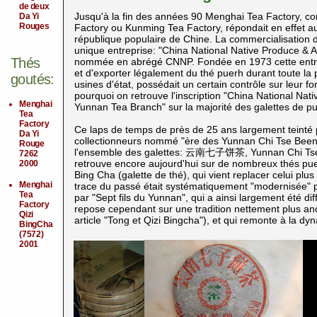
de deux
Jusqu'à la fin des années 90 Menghai Tea Factory, c
Da Yi
Rouges
Factory ou Kunming Tea Factory, répondait en effet a
république populaire de Chine. La commercialisation du 
unique entreprise: "China National Native Produce & 
Thés
nommée en abrégé CNNP. Fondée en 1973 cette entrepri
et d'exporter légalement du thé puerh
durant toute la
goutés:
usines d'état, possédait un certain contrôle sur leur 
pourquoi on retrouve l'inscription "China National Na
Menghai
Yunnan Tea Branch" sur la majorité des galettes de p
Tea
Factory
Ce laps de temps de près de 25 ans largement teinté 
Da Yi
collectionneurs nommé "ère des Yunnan Chi Tse Beeng C
Rouge
l'ensemble des galettes: 云南七子饼茶, Yunnan Chi Tse B
7262
retrouve encore aujourd'hui sur de nombreux thés puer
2000
Bing Cha (galette de thé), qui vient replacer celui p
Menghai
trace du passé était systématiquement "modernisée" par
Tea
par "Sept fils du Yunnan", qui a ainsi largement été 
Factory
repose cependant sur une tradition nettement plus an
Qizi
article "Tong et Qizi Bingcha"), et qui remonte à la dy
BingCha
(7572)
2001