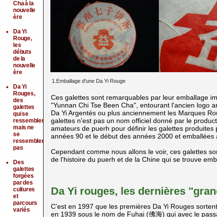
Cha à la
nouvelle
ère
Da Yi
Rouge,
les
débuts
de la
nouvelle
ère
1.Emballage d'une Da Yi Rouge
Da Yi
Rouges,
Ces galettes sont remarquables par leur emballage impr
des
"Yunnan Chi Tse Been Cha", entourant l'ancien logo ar
galettes
Da Yi Argentés ou plus anciennement les Marques Ro
qui se
galettes n'est pas un nom officiel donné par le producte
ressemblent
mais ne
amateurs de puerh
pour définir les galettes produite
se
années 90 et le début des années 2000 et emballées 
ressemblent
pas
Cependant comme nous allons le voir, ces galettes sont 
de l'histoire du puerh
et de la Chine qui se trouve emba
Des
galettes
forgées
par des
Da Yi rouges, les dernières "gra
cultures
et
parcours
C'est en 1997 que les premières Da Yi Rouges sortent
variés
en 1939 sous le nom de Fuhai (佛海) qui avec le pass