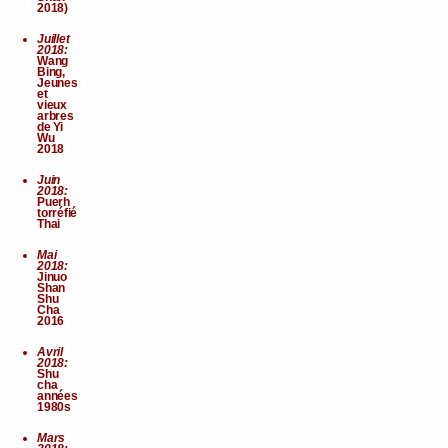
2018)
Juillet
2018:
Wang
Bing,
Jeunes
et
vieux
arbres
de Yi
Wu
2018
Juin
2018:
Puerh
torréfié
Thai
Mai
2018:
Jinuo
Shan
Shu
Cha
2016
Avril
2018:
Shu
cha
années
1980s
Mars