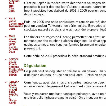
Xiaguan
C'est peu après la redécouverte des théiers sauvages de 
Te Ji
Tuo
pressées à partir des feuilles d'arbres poussant naturell
Cha
furent produites tout d'abord de 2001 à 2005 pour un vend
2005
dans ce pays.
Avril
2019:
Puis, en 2005 une série particulière et rare de ce thé, do
Commande
pour un vendeur Taïwanais, en série limitée. Envoyées a 
Taïwanaise
2005
stockage naturel sec dans une atmosphère propre et légè
Mars
Les théiers sauvages de Lincang permettent en effet une
2019:
marquée par des touches fraîches d'agrume, ils dévelo
Wang
Bing
quelques années, ces touches fumées laisseront ensuite p
Cang
présent thé.
(Yi Wu)
2016
Cette série de 2005 précédera la série standard produite
Fevrier
2019:
Puerh
Dégustation
sombre
Thailandais,
Ce puerh peut se déguster en théière ou en gaiwan. On pr
années
1990s
d'infusions courtes, et une eau bouillante. L'infusion en p
Janvier
Commencez avec des infusions courtes, autour de deux ou
2019:
ou en écourtant légèrement l'infusion, selon votre ressent
Sheng
et Shu
1998
Vous y trouverez une base tannique puissante, avec un b
affinés
une très belle richesse dans le boisé. On y trouvera en pa
à
Hong-
Kong