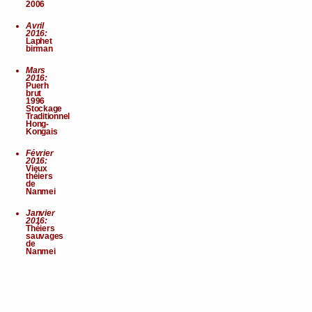
2006
Avril
2016:
Laphet
birman
Mars
2016:
Puerh
brut
1996
Stockage
Traditionnel
Hong-
Kongais
Février
2016:
Vieux
théiers
de
Nanmei
Janvier
2016:
Théiers
sauvages
de
Nanmei