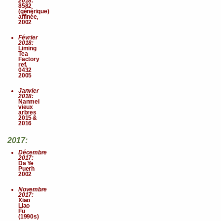
2018:
8582
(générique)
affinée,
2002
Février
2018:
Liming
Tea
Factory
ref.
0432
2005
Janvier
2018:
Nanmei
vieux
arbres
2015 &
2016
2017:
Décembre
2017:
Da Ye
Puerh
2002
Novembre
2017:
Xiao
Liao
Fu
(1990s)