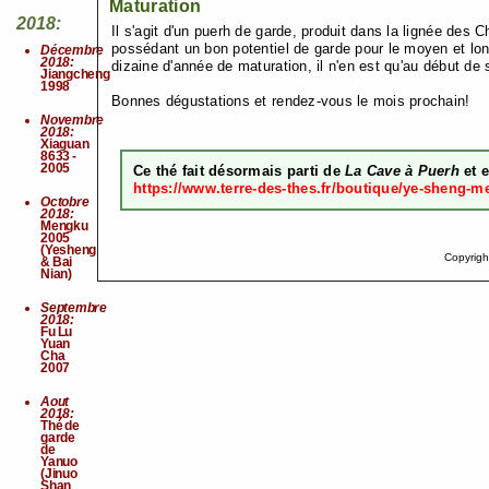
Maturation
2018:
Il s'agit d'un puerh de garde, produit dans la lignée des
possédant un bon potentiel de garde pour le moyen et long
Décembre
2018:
dizaine d'année de maturation, il n'en est qu'au début de s
Jiangcheng
1998
Bonnes dégustations et rendez-vous le mois prochain!
Novembre
2018:
Xiaguan
8633 -
2005
Ce thé fait désormais parti de
La Cave à Puerh
et e
https://www.terre-des-thes.fr/boutique/ye-sheng-m
Octobre
2018:
Mengku
2005
(Yesheng
Copyrigh
& Bai
Nian)
Septembre
2018:
Fu Lu
Yuan
Cha
2007
Aout
2018:
Thé de
garde
de
Yanuo
(Jinuo
Shan