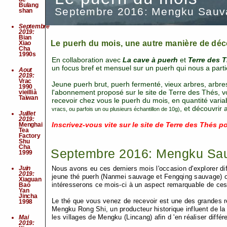
Bulang
Septembre 2016: Mengku Sauv
shan
Septembre
2019:
Bian
Le puerh du mois, une autre manière de déco
Xiao
Cha
1990s
En collaboration avec
La cave à puerh
et
Terre des 
un focus bref et mensuel sur un puerh qui nous a part
Aout
2019:
Vrac
Jeune puerh brut, puerh fermenté, vieux arbres, arbr
1990
vieilli à
l'abonnement proposé sur le site de Terre des Thés,
Taïwan
recevoir chez vous le puerh du mois, en quantité variab
, et découvrir 
vracs, ou parfois un ou plusieurs échantillon de 10g)
Juillet
2019:
Menghai
Inscrivez-vous vite sur le site de Terre des Thés 
Tea
Factory
Shu
Cha
Septembre 2016: Mengku Sa
1999
Juin
Nous avons eu ces derniers mois l'occasion d'explorer di
2019:
jeune thé puerh (Nanmei sauvage et Fengqing sauvage) 
Xiaguan
intéresserons ce mois-ci à un aspect remarquable de ces f
Bao
Yan
Jincha
Le thé que vous venez de recevoir est une des grandes ré
1998
Mengku Rong Shi, un producteur historique influent de la 
les villages de Mengku (Lincang) afin d 'en réaliser diff
Mai
2019: