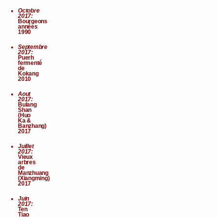
Octobre
2017:
Bourgeons
années
1990
Septembre
2017:
Puerh
fermenté
de
Kokang
2010
Aout
2017:
Bulang
Shan
(Huo
Ka &
Banzhang)
2017
Juillet
2017:
Vieux
arbres
de
Manzhuang
(Xiangming)
2017
Juin
2017:
Ten
Tiao