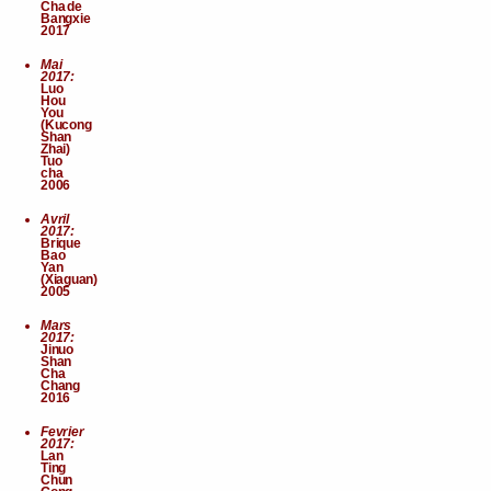
Cha de
Bangxie
2017
Mai
2017:
Luo
Hou
You
(Kucong
Shan
Zhai)
Tuo
cha
2006
Avril
2017:
Brique
Bao
Yan
(Xiaguan)
2005
Mars
2017:
Jinuo
Shan
Cha
Chang
2016
Fevrier
2017:
Lan
Ting
Chun